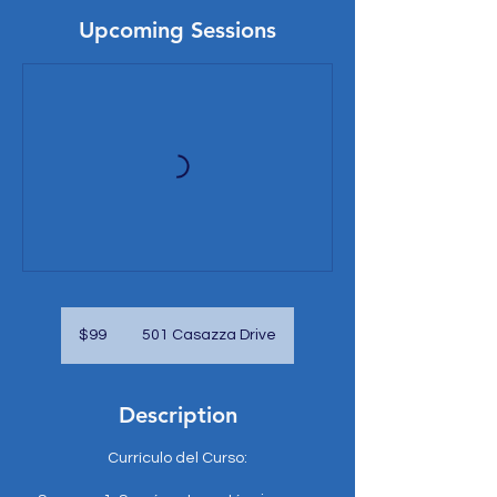
Upcoming Sessions
99
US
$99
501 Casazza Drive
dollars
Description
Currículo del Curso: